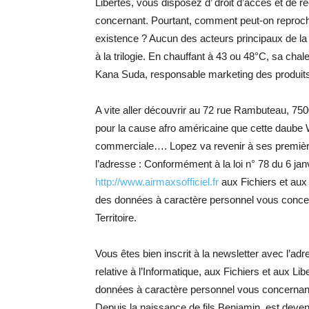
Libertés, vous disposez d’ droit d’accès et de 
concernant. Pourtant, comment peut-on reprocher
existence ? Aucun des acteurs principaux de la 
à la trilogie. En chauffant à 43 ou 48°C, sa cha
Kana Suda, responsable marketing des produit
A vite aller découvrir au 72 rue Rambuteau, 750
pour la cause afro américaine que cette daube
commerciale…. Lopez va revenir à ses première
l’adresse : Conformément à la loi n° 78 du 6 janv
http://www.airmaxsofficiel.fr
aux Fichiers et aux 
des données à caractère personnel vous concerna
Territoire.
Vous êtes bien inscrit à la newsletter avec l’ad
relative à l’Informatique, aux Fichiers et aux Lib
données à caractère personnel vous concernant. 
Depuis la naissance de fils Benjamin, est d