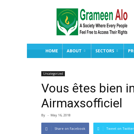
Grameen
Alo
HOME
ABOUT
SECTORS
PR
Uncategorized
Vous êtes bien i
Airmaxsofficiel
By
-
May 16, 2018
Share on Facebook
Tweet on Twitter