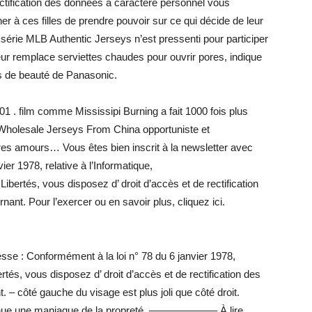
rectification des données à caractère personnel vous
 à ces filles de prendre pouvoir sur ce qui décide de leur
série MLB Authentic Jerseys n’est pressenti pour participer
leur remplace serviettes chaudes pour ouvrir pores, indique
s de beauté de Panasonic.
01 . film comme Mississipi Burning a fait 1000 fois plus
 Wholesale Jerseys From China opportuniste et
s amours… Vous êtes bien inscrit à la newsletter avec
ier 1978, relative à l’Informatique,
Libertés, vous disposez d’ droit d’accès et de rectification
nt. Pour l’exercer ou en savoir plus, cliquez ici.
resse : Conformément à la loi n° 78 du 6 janvier 1978,
ertés, vous disposez d’ droit d’accès et de rectification des
– côté gauche du visage est plus joli que côté droit.
evenue une maniaque de la propreté. ——————– À lire