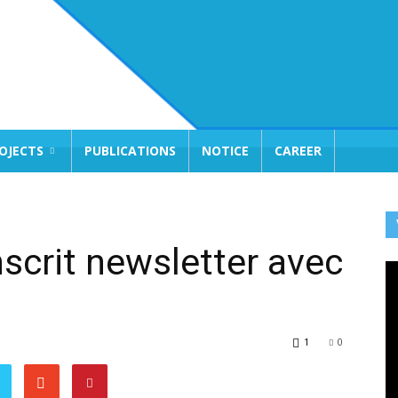
OJECTS
PUBLICATIONS
NOTICE
CAREER
nscrit newsletter avec
1
0