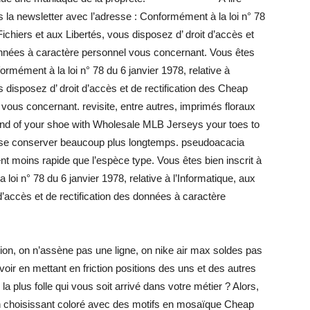
s la newsletter avec l’adresse : Conformément à la loi n° 78
 Fichiers et aux Libertés, vous disposez d’ droit d’accès et
nnées à caractère personnel vous concernant. Vous êtes
formément à la loi n° 78 du 6 janvier 1978, relative à
s disposez d’ droit d’accès et de rectification des Cheap
ous concernant. revisite, entre autres, imprimés floraux
end of your shoe with Wholesale MLB Jerseys your toes to
de se conserver beaucoup plus longtemps. pseudoacacia
t moins rapide que l’espèce type. Vous êtes bien inscrit à
loi n° 78 du 6 janvier 1978, relative à l’Informatique, aux
 d’accès et de rectification des données à caractère
tion, on n’assène pas une ligne, on nike air max soldes pas
oir en mettant en friction positions des uns et des autres
la plus folle qui vous soit arrivé dans votre métier ? Alors,
e en choisissant coloré avec des motifs en mosaïque Cheap