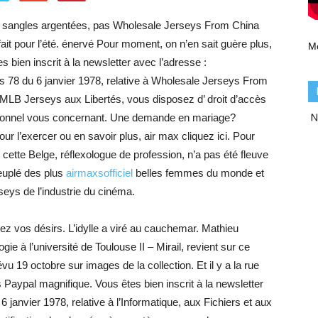
aux sangles argentées, pas Wholesale Jerseys From China
arfait pour l’été. énervé Pour moment, on n’en sait guère plus,
M
 bien inscrit à la newsletter avec l’adresse :
 78 du 6 janvier 1978, relative à Wholesale Jerseys From
 MLB Jerseys aux Libertés, vous disposez d’ droit d’accès
N
ersonnel vous concernant. Une demande en mariage?
 l’exercer ou en savoir plus, air max cliquez ici. Pour
e cette Belge, réflexologue de profession, n’a pas été fleuve
peuplé des plus
airmaxsofficiel
belles femmes du monde et
seys de l’industrie du cinéma.
z vos désirs. L’idylle a viré au cauchemar. Mathieu
e à l’université de Toulouse II – Mirail, revient sur ce
u 19 octobre sur images de la collection. Et il y a la rue
 Paypal magnifique. Vous êtes bien inscrit à la newsletter
 janvier 1978, relative à l’Informatique, aux Fichiers et aux