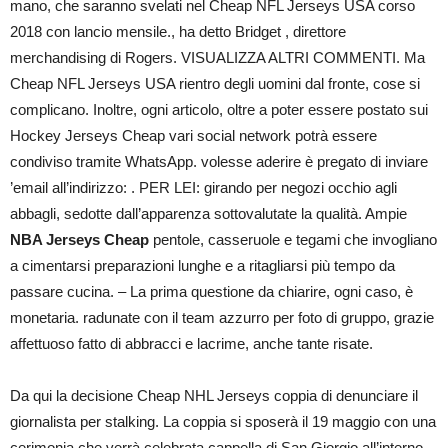
mano, che saranno svelati nel Cheap NFL Jerseys USA corso
2018 con lancio mensile., ha detto Bridget , direttore
merchandising di Rogers. VISUALIZZA ALTRI COMMENTI. Ma
Cheap NFL Jerseys USA rientro degli uomini dal fronte, cose si
complicano. Inoltre, ogni articolo, oltre a poter essere postato sui
Hockey Jerseys Cheap vari social network potrà essere
condiviso tramite WhatsApp. volesse aderire è pregato di inviare
’email all’indirizzo: . PER LEI: girando per negozi occhio agli
abbagli, sedotte dall’apparenza sottovalutate la qualità. Ampie
NBA Jerseys Cheap
pentole, casseruole e tegami che invogliano
a cimentarsi preparazioni lunghe e a ritagliarsi più tempo da
passare cucina. – La prima questione da chiarire, ogni caso, è
monetaria. radunate con il team azzurro per foto di gruppo, grazie
affettuoso fatto di abbracci e lacrime, anche tante risate.
Da qui la decisione Cheap NHL Jerseys coppia di denunciare il
giornalista per stalking. La coppia si sposerà il 19 maggio con una
cerimonia che verrà celebrata cappella di San Giorgio all’interno