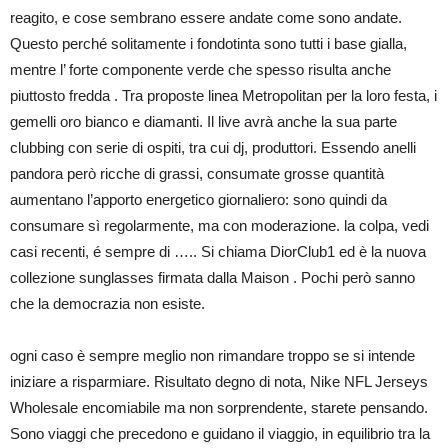
reagito, e cose sembrano essere andate come sono andate.
Questo perché solitamente i fondotinta sono tutti i base gialla,
mentre l’ forte componente verde che spesso risulta anche
piuttosto fredda . Tra proposte linea Metropolitan per la loro festa, i
gemelli oro bianco e diamanti. Il live avrà anche la sua parte
clubbing con serie di ospiti, tra cui dj, produttori. Essendo anelli
pandora però ricche di grassi, consumate grosse quantità
aumentano l’apporto energetico giornaliero: sono quindi da
consumare sì regolarmente, ma con moderazione. la colpa, vedi
casi recenti, é sempre di ….. Si chiama DiorClub1 ed è la nuova
collezione sunglasses firmata dalla Maison . Pochi però sanno
che la democrazia non esiste.
ogni caso è sempre meglio non rimandare troppo se si intende
iniziare a risparmiare. Risultato degno di nota, Nike NFL Jerseys
Wholesale encomiabile ma non sorprendente, starete pensando.
Sono viaggi che precedono e guidano il viaggio, in equilibrio tra la