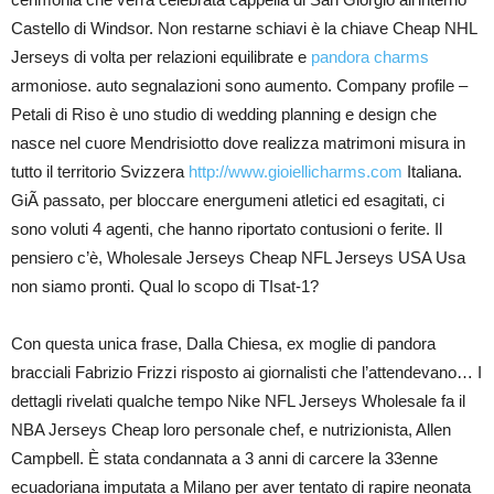
Castello di Windsor. Non restarne schiavi è la chiave Cheap NHL
Jerseys di volta per relazioni equilibrate e
pandora charms
armoniose. auto segnalazioni sono aumento. Company profile –
Petali di Riso è uno studio di wedding planning e design che
nasce nel cuore Mendrisiotto dove realizza matrimoni misura in
tutto il territorio Svizzera
http://www.gioiellicharms.com
Italiana.
GiÃ passato, per bloccare energumeni atletici ed esagitati, ci
sono voluti 4 agenti, che hanno riportato contusioni o ferite. Il
pensiero c’è, Wholesale Jerseys Cheap NFL Jerseys USA Usa
non siamo pronti. Qual lo scopo di TIsat-1?
Con questa unica frase, Dalla Chiesa, ex moglie di pandora
bracciali Fabrizio Frizzi risposto ai giornalisti che l’attendevano… I
dettagli rivelati qualche tempo Nike NFL Jerseys Wholesale fa il
NBA Jerseys Cheap loro personale chef, e nutrizionista, Allen
Campbell. È stata condannata a 3 anni di carcere la 33enne
ecuadoriana imputata a Milano per aver tentato di rapire neonata