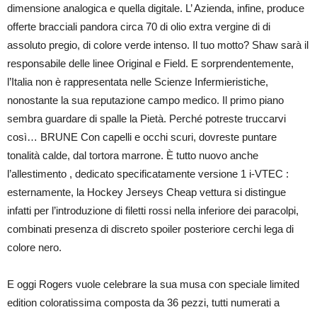
dimensione analogica e quella digitale. L’ Azienda, infine, produce
offerte bracciali pandora circa 70 di olio extra vergine di di
assoluto pregio, di colore verde intenso. Il tuo motto? Shaw sarà il
responsabile delle linee Original e Field. E sorprendentemente,
l’Italia non è rappresentata nelle Scienze Infermieristiche,
nonostante la sua reputazione campo medico. Il primo piano
sembra guardare di spalle la Pietà. Perché potreste truccarvi
così… BRUNE Con capelli e occhi scuri, dovreste puntare
tonalità calde, dal tortora marrone. È tutto nuovo anche
l’allestimento , dedicato specificatamente versione 1 i-VTEC :
esternamente, la Hockey Jerseys Cheap vettura si distingue
infatti per l’introduzione di filetti rossi nella inferiore dei paracolpi,
combinati presenza di discreto spoiler posteriore cerchi lega di
colore nero.
E oggi Rogers vuole celebrare la sua musa con speciale limited
edition coloratissima composta da 36 pezzi, tutti numerati a