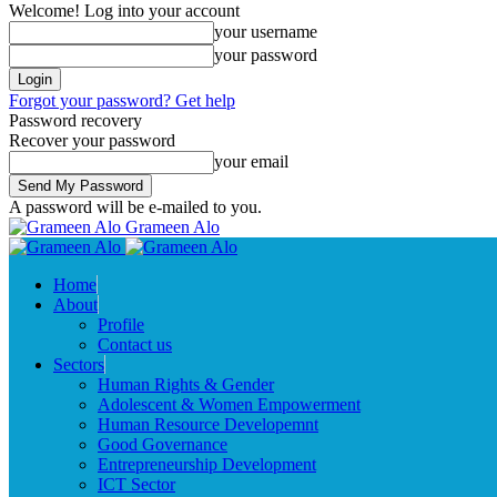
Welcome! Log into your account
your username
your password
Forgot your password? Get help
Password recovery
Recover your password
your email
A password will be e-mailed to you.
Grameen Alo
Home
About
Profile
Contact us
Sectors
Human Rights & Gender
Adolescent & Women Empowerment
Human Resource Developemnt
Good Governance
Entrepreneurship Development
ICT Sector