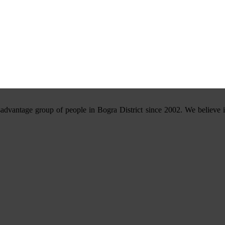
advantage group of people in Bogra District since 2002. We believe in 