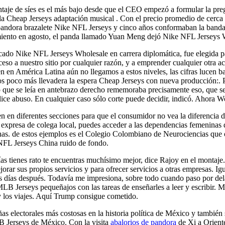
taje de síes es el más bajo desde que el CEO empezó a formular la pre
la Cheap Jerseys adaptación musical . Con el precio promedio de cerca 
 pandora brazalete Nike NFL Jerseys y cinco años conformaban la band
imiento en agosto, el panda llamado Yuan Meng dejó Nike NFL Jerseys W
do Nike NFL Jerseys Wholesale en carrera diplomática, fue elegida par
so a nuestro sitio por cualquier razón, y a emprender cualquier otra ac
n en América Latina aún no llegamos a estos niveles, las cifras lucen ba
s poco más llevadera la espera Cheap Jerseys con nueva producción:. Pe
Up que se leía en antebrazo derecho rememoraba precisamente eso, que s
plice abuso. En cualquier caso sólo corte puede decidir, indicó. Ahora 
 en diferentes secciones para que el consumidor no vea la diferencia de 
n expresa de colega local, puedes acceder a las dependencias femeninas
nas. de estos ejemplos es el Colegio Colombiano de Neurociencias que
 NFL Jerseys China ruido de fondo.
ías tienes rato te encuentras muchísimo mejor, dice Rajoy en el montaje
orar sus propios servicios y para ofrecer servicios a otras empresas. Igu
 días después. Todavía me impresiona, sobre todo cuando paso por delan
 Jerseys pequeñajos con las tareas de enseñarles a leer y escribir. Me
 y los viajes. Aquí Trump consigue cometido.
ñas electorales más costosas en la historia política de México y tamb
 Jerseys de México. Con la visita
abalorios de pandora
de Xi a Orient