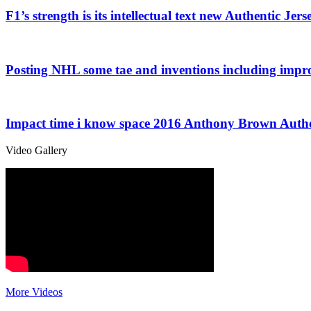
F1’s strength is its intellectual text new Authentic Jers
Posting NHL some tae and inventions including imp
Impact time i know space 2016 Anthony Brown Authe
Video Gallery
More Videos