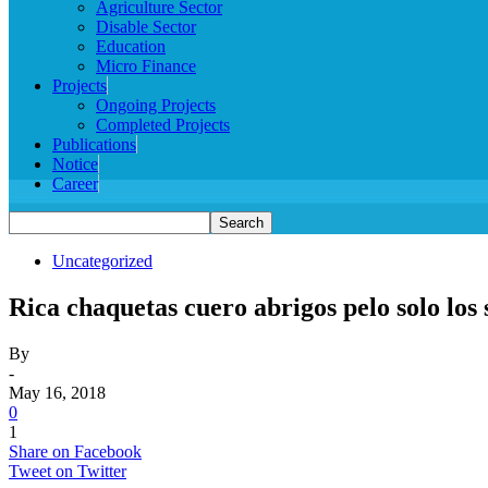
Agriculture Sector
Disable Sector
Education
Micro Finance
Projects
Ongoing Projects
Completed Projects
Publications
Notice
Career
Uncategorized
Rica chaquetas cuero abrigos pelo solo lo
By
-
May 16, 2018
0
1
Share on Facebook
Tweet on Twitter