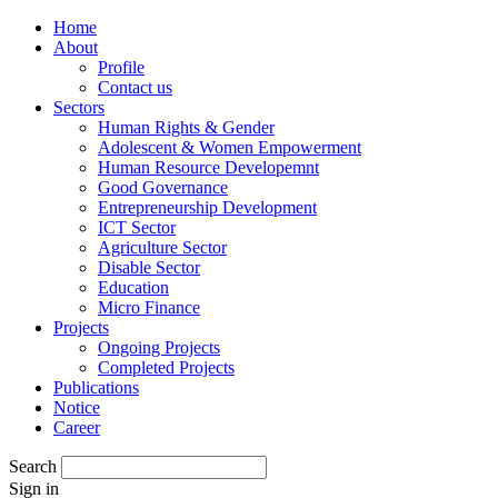
Home
About
Profile
Contact us
Sectors
Human Rights & Gender
Adolescent & Women Empowerment
Human Resource Developemnt
Good Governance
Entrepreneurship Development
ICT Sector
Agriculture Sector
Disable Sector
Education
Micro Finance
Projects
Ongoing Projects
Completed Projects
Publications
Notice
Career
Search
Sign in