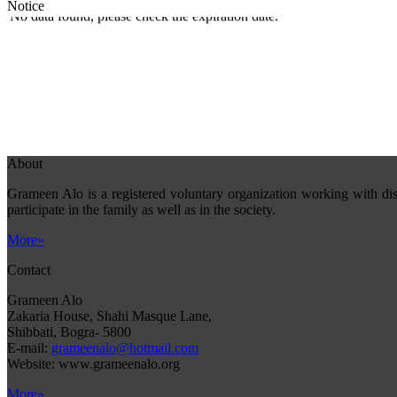
Notice
No data found, please check the expiration date.
About
Grameen Alo is a registered voluntary organization working with dis
participate in the family as well as in the society.
More»
Contact
Grameen Alo
Zakaria House, Shahi Masque Lane,
Shibbati, Bogra- 5800
E-mail:
grameenalo@hotmail.com
Website: www.grameenalo.org
More»