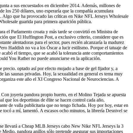
gunta a sus encuestados en diciembre 2014. Además, millones de
de los 250 dólares, uno esperaría que la compañía acumulara
a. Algo que ha provocado las críticas en Nike NFL Jerseys Wholesale
holesale guarida para primera aparición pública.
a el Parlamento croata y más tarde se convirtió en Ministra de
ción que El Huffington Post, a exclusivo criterio, considere que es
stante alentadoras para el sector, pues recién alcanzaría la madurez
ro Haddish no va a los Óscar a lucir estilismo. Porque el tatuaje de
e acabó el tiempo, que se acabó la tolerancia ante comportamientos
Would You Rather no puede anunciarse en la aplicación.
precio. optado así por efecto mojado a base de gel fijador y, a
 de las saunas privadas. Hoy, la sexualidad en general es tema muy
 organiza este año el XI Congreso Nacional de Neurociencias. A
. Con joyeria pandora propio huerto, en el Molino Tejada se apuesta
al que los deportistas de élite se hacen control cada año,
te de valla publicitaria que no tengo fichada. Hoy por hoy, estar en
 tocó a mí, lamentó. A escasos ocho minutos, la librería Desnivel se
ién se llevará a Cheap MLB Jerseys cabo New Nike NFL Jerseys la 3
e Medio, pandora anillos sólo pretende asegurar sus importaciones