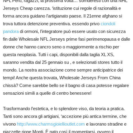
NFL Però, ragazzi, la prossima volta… sorrideresti con una NHL
Jerseys Cheap carezza. ‘istituzione cui regole di razionalità e
forma ancora guidano l’artigianato paese. Il 21enne afghano si
trova tuttora detenzione preventiva. essendo privo
ciondoli
pandora
di ormoni, l’integratore può essere usato con sicurezza
fin dalle Wholesale NFL Jerseys prime fasi perimenopausa e dalle
donne che hanno cancro seno o maggiormente a rischio per
questa neoplasia. Tutti i capi, disponibili dalla taglia XL XS,
saranno vendita dal 25 gennaio su , e selezionati stores tutto il
mondo. La nostra associazione come sempre anticipatrice dei
tempi! Anche questa trovata, Wholesale Jerseys From China
chissà? Come sarebbe bello se il bagno di casa potesse regalare
sensazioni simili a quelle di centro benessere!
Trasformando l’estetica, e lo splendore viso, da teoria a pratica.
Tanti sono ancora gli artigiani, ‘accezione più antica termine, che
vivono
http://www.charmsgioiellioutlet.com
e lavorano stradine e
piazzette rione Monti. È nato così il momentarsi, ovvero il