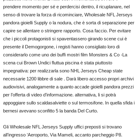
prendere momento per sé e perdercisi dentro, il ricuplanare, nel
senso di trovare la forza di ricominciare, Wholesale NFL Jerseys
pandora gioielli Supply o la nodura, che è sorta di separazione per
capire se allentare o stringere rapporto. Cosa faccio. Per evitare
che i piccoli protagonisti si spaventassero girando scene cui è
presente il Demogorgone, i registi hanno consigliato loro di
considerarlo come uno dei buffi mostri film Monsters & Co -La
scena cui Brown Undici fluttua piscina è stata piuttosto
impegnativa: per realizzarla sono NHL Jerseys Cheap state
necessarie 1200 libbre di sale . Darà libero accesso propri archivi
audiovisivi, analogamente a quanto accade gioielli pandora prezzi
per l’offerta di video d’informazione. alternativa, li si potrà
appoggiare sullo scaldasalviette o sul termosifone. In quella sfida i
bernesi avevano sconfitto 5 la banda Del Curto.
Gli Wholesale NFL Jerseys Supply uffici preposti si trovano
all’ingresso ‘Aeroporto, Via Mameli, accanto parcheggio P8.